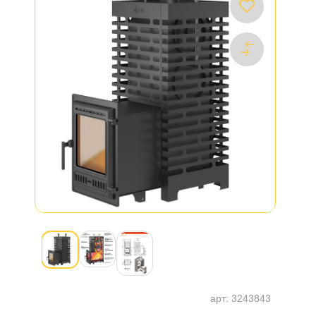
арт:
3243843