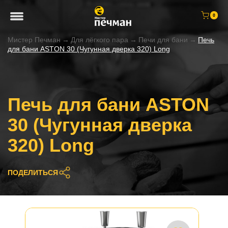
0
Мистер Печман
→
Для лёгкого пара
→
Печи для бани
→
Печь
для бани ASTON 30 (Чугунная дверка 320) Long
Печь для бани ASTON
30 (Чугунная дверка
320) Long
ПОДЕЛИТЬСЯ