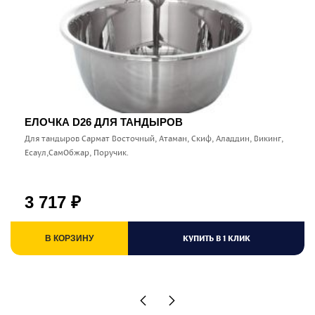
ЕЛОЧКА D26 ДЛЯ ТАНДЫРОВ
Для тандыров Сармат Восточный, Атаман, Скиф, Аладдин, Викинг,
Есаул,СамОбжар, Поручик.
3 717
₽
КУПИТЬ В 1 КЛИК
В КОРЗИНУ