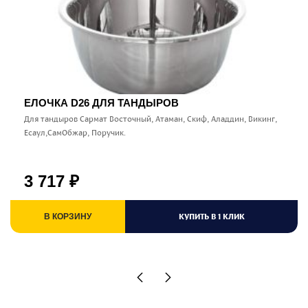
ЕЛОЧКА D26 ДЛЯ ТАНДЫРОВ
Для тандыров Сармат Восточный, Атаман, Скиф, Аладдин, Викинг,
Есаул,СамОбжар, Поручик.
3 717
₽
КУПИТЬ В 1 КЛИК
В КОРЗИНУ