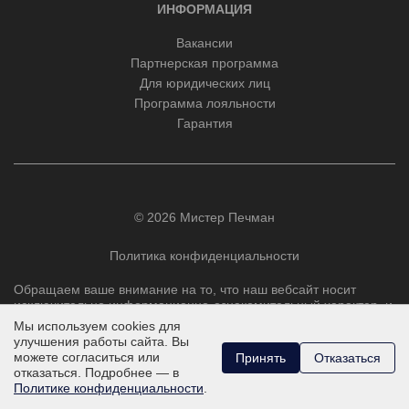
ИНФОРМАЦИЯ
Вакансии
Партнерская программа
Для юридических лиц
Программа лояльности
Гарантия
© 2026 Мистер Печман
Политика конфиденциальности
Обращаем ваше внимание на то, что наш вебсайт носит
исключительно информационно-ознакомительный характер, и
ни при каких условиях не является публичной офертой,
Мы используем cookies для
определяемой положениями Статьи 437 Гражданского
улучшения работы сайта. Вы
кодекса РФ.
можете согласиться или
Принять
Отказаться
отказаться. Подробнее — в
Политике конфиденциальности
.