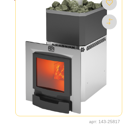
арт:
143-25817