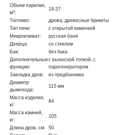
Объем парилки,
18-27
м³:
Топливо:
дрова, древесные брикеты
Тип печи:
с открытой каменкой
Микроклимат:
русская баня
Дверца:
со стеклом
Бак:
без бака
Дополнительные
с выносной топкой, с
функции:
парогенератором
Закладка дров:
из предбанника
Диаметр
115 мм
дымохода:
Масса изделия,
84
кг:
Масса камней,
105
кг:
Длина дров, см:
50