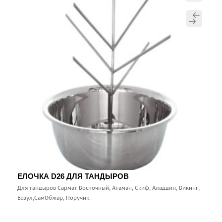
ЕЛОЧКА D26 ДЛЯ ТАНДЫРОВ
Для тандыров Сармат Восточный, Атаман, Скиф, Аладдин, Викинг,
Есаул,СамОбжар, Поручик.