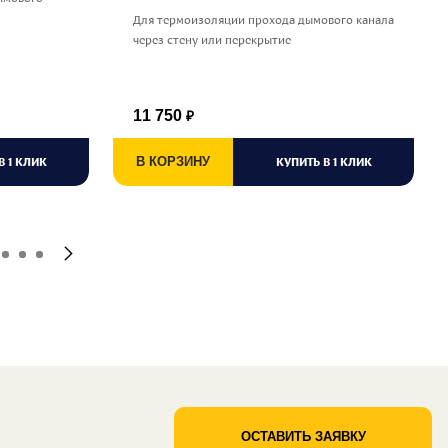
Для термоизоляции прохода дымового канала
через стену или перекрытие
11 750
₽
В 1 КЛИК
В КОРЗИНУ
КУПИТЬ В 1 КЛИК
ОСТАВИТЬ ЗАЯВКУ