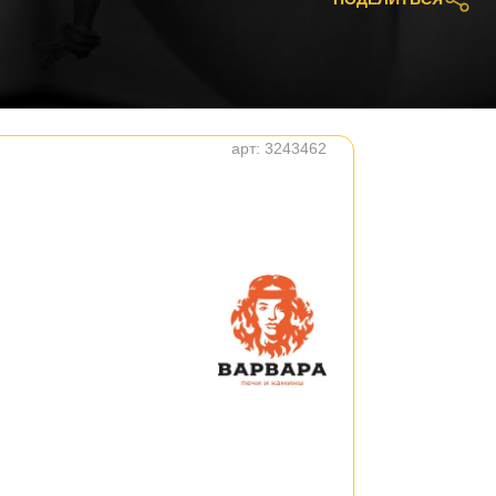
арт:
3243462