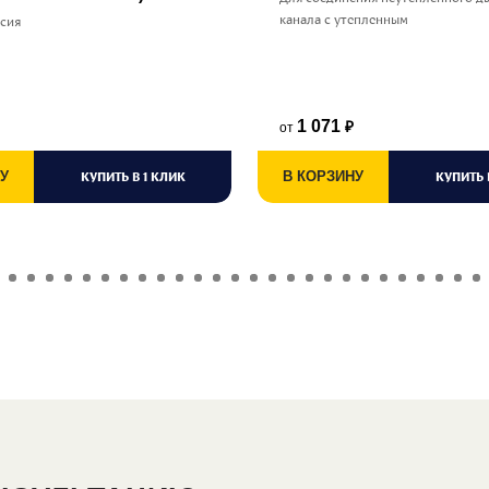
канала с утепленным
ссия
1 071
от
₽
У
КУПИТЬ В 1 КЛИК
В КОРЗИНУ
КУПИТЬ 