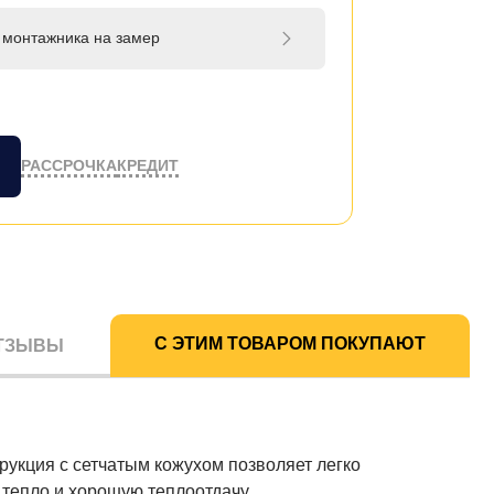
 монтажника на замер
РАССРОЧКА
КРЕДИТ
С ЭТИМ ТОВАРОМ ПОКУПАЮТ
ТЗЫВЫ
рукция с сетчатым кожухом позволяет легко
 тепло и хорошую теплоотдачу.