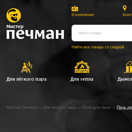
О компании
Конт
Найти все товары со скидкой
Для лёгкого пара
Для тепла
Дымо
Мистер Печман
→
Для лёгкого пара
→
Печи для бани
→
Печь дл