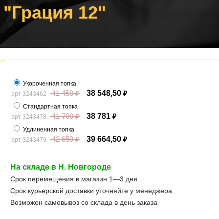
 "Грация 12"
Укороченная топка
41 450
₽
38 548,50
арт 3243462
₽
Стандартная топка
41 700
₽
38 781
арт 3243478
₽
Удлиненная топка
42 650
₽
39 664,50
арт 3243479
₽
На складе в Н. Новгороде
Срок перемещения в магазин 1—3 дня
Срок курьерской доставки уточняйте у менеджера
Возможен самовывоз со склада в день заказа