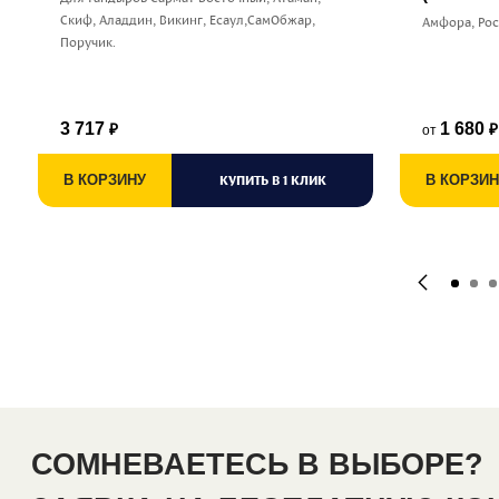
Скиф, Аладдин, Викинг, Есаул,СамОбжар,
Амфора, Ро
Поручик.
3 717
1 680
от
₽
₽
В КОРЗИНУ
КУПИТЬ В 1 КЛИК
В КОРЗИН
СОМНЕВАЕТЕСЬ В ВЫБОРЕ?