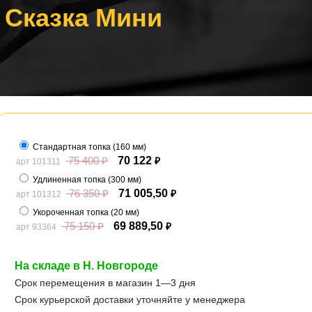
 Сказка Мини
Стандартная топка (160 мм)
75 400
₽
70 122
арт 101311
₽
Удлиненная топка (300 мм)
76 350
₽
71 005,50
арт 101312
₽
Укороченная топка (20 мм)
75 150
₽
69 889,50
арт 93364
₽
На складе в Н. Новгороде
Срок перемещения в магазин 1—3 дня
Срок курьерской доставки уточняйте у менеджера