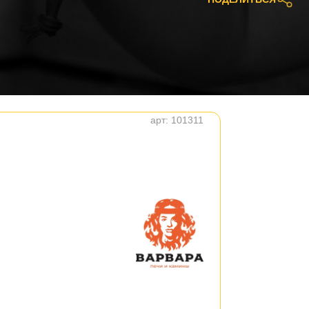
арт:
101311