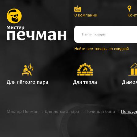
О компании
Конт
Найти все товары со скидкой
Для лёгкого пара
Для тепла
Дымо
Мистер Печман
→
Для лёгкого пара
→
Печи для бани
→
Печь дл