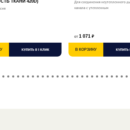
СТЬ ТКАНИ 420D)
Для соединения неутепленного д
канала с утепленным
ссия
1 071
от
₽
У
КУПИТЬ В 1 КЛИК
В КОРЗИНУ
КУПИТЬ 