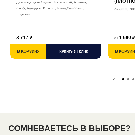
(ПЛОТНО
Для тандыров Сармат Восточный, Атаман,
Скиф, Аладдин, Викинг, Есаул,СамОбжар,
Амфора, Ро
Поручик.
3 717
1 680
от
₽
₽
В КОРЗИНУ
КУПИТЬ В 1 КЛИК
В КОРЗИН
СОМНЕВАЕТЕСЬ В ВЫБОРЕ?