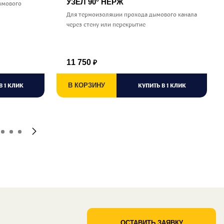
УЗЕЛ 90° НЕРЖ
ымового
Для термоизоляции прохода дымового канала
через стену или перекрытие
11 750
₽
В 1 КЛИК
В КОРЗИНУ
КУПИТЬ В 1 КЛИК
ОСТАВИТЬ ЗАЯВКУ