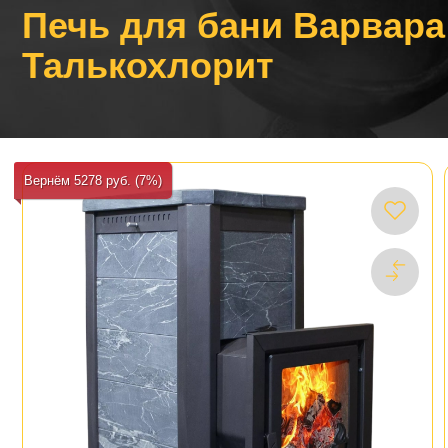
Печь для бани Варвара
Талькохлорит
Вернём 5278 руб. (7%)