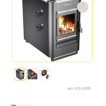
арт:
223-11000