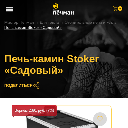
0
Мистер Печман
→
Для тепла
→
Отопительные печи и котлы
→
Печь-камин Stoker «Садовый»
Печь-камин Stoker
«Садовый»
ПОДЕЛИТЬСЯ
Вернём 2391 руб. (7%)