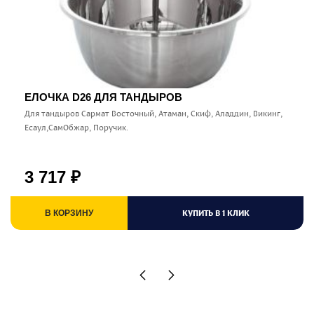
ЕЛОЧКА D26 ДЛЯ ТАНДЫРОВ
Для тандыров Сармат Восточный, Атаман, Скиф, Аладдин, Викинг,
Есаул,СамОбжар, Поручик.
3 717
₽
КУПИТЬ В 1 КЛИК
В КОРЗИНУ