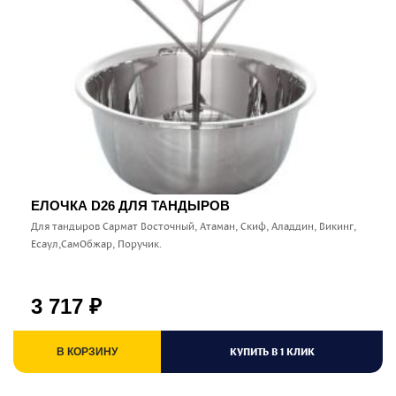
ЕЛОЧКА D26 ДЛЯ ТАНДЫРОВ
Для тандыров Сармат Восточный, Атаман, Скиф, Аладдин, Викинг,
Есаул,СамОбжар, Поручик.
3 717
₽
КУПИТЬ В 1 КЛИК
В КОРЗИНУ