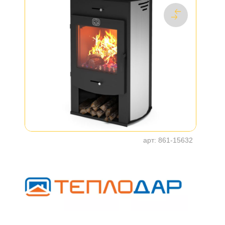
арт:
861-15632