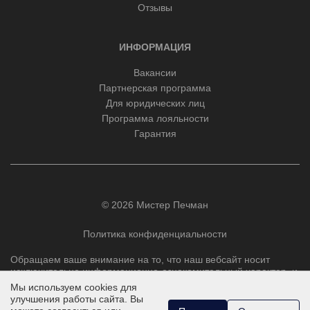
Отзывы
ИНФОРМАЦИЯ
Вакансии
Партнерская программа
Для юридических лиц
Программа лояльности
Гарантия
© 2026 Мистер Печман
Политика конфиденциальности
Обращаем ваше внимание на то, что наш вебсайт носит
исключительно информационно-ознакомительный характер, и
ни при каких условиях не является публичной офертой,
Мы используем cookies для
определяемой положениями Статьи 437 Гражданского
улучшения работы сайта. Вы
кодекса РФ.