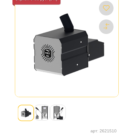
арт:
2621510