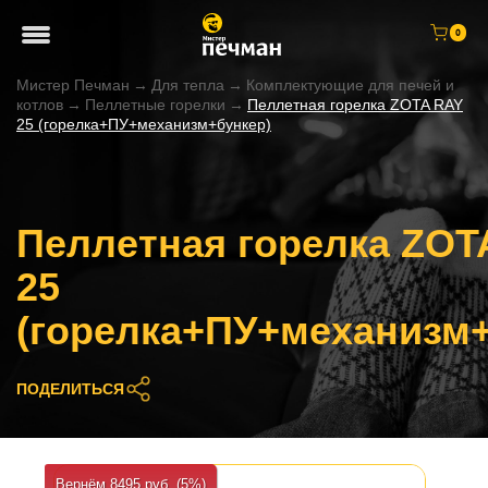
0
Мистер Печман
→
Для тепла
→
Комплектующие для печей и
котлов
→
Пеллетные горелки
→
Пеллетная горелка ZOTA RAY
25 (горелка+ПУ+механизм+бункер)
Пеллетная горелка ZOT
25
(горелка+ПУ+механизм+
ПОДЕЛИТЬСЯ
Вернём 8495 руб. (5%)