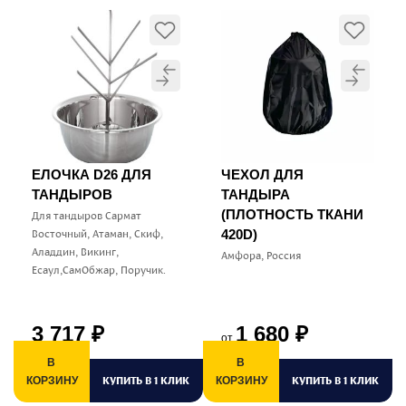
ЕЛОЧКА D26 ДЛЯ
ЧЕХОЛ ДЛЯ
ТАНДЫРОВ
ТАНДЫРА
(ПЛОТНОСТЬ ТКАНИ
Для тандыров Сармат
Восточный, Атаман, Скиф,
420D)
Аладдин, Викинг,
Амфора, Россия
Есаул,СамОбжар, Поручик.
3 717
1 680
₽
₽
от
В
В
КУПИТЬ В 1 КЛИК
КУПИТЬ В 1 КЛИК
КОРЗИНУ
КОРЗИНУ
К