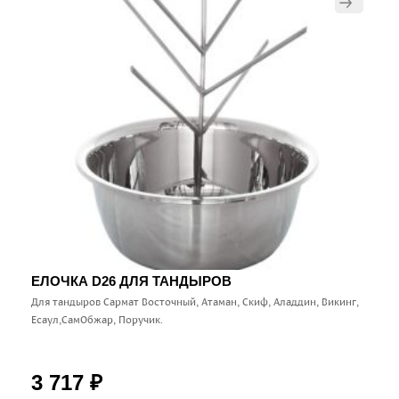
ЕЛОЧКА D26 ДЛЯ ТАНДЫРОВ
Для тандыров Сармат Восточный, Атаман, Скиф, Аладдин, Викинг,
Есаул,СамОбжар, Поручик.
3 717
₽