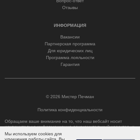
Вопрос-ответ
Отзывы
ИНФОРМАЦИЯ
Вакансии
Партнерская программа
Для юридических лиц
Программа лояльности
Гарантия
© 2026 Мистер Печман
Политика конфиденциальности
Обращаем ваше внимание на то, что наш вебсайт носит
исключительно информационно-ознакомительный характер, и
ни при каких условиях не является публичной офертой,
Мы используем cookies для
определяемой положениями Статьи 437 Гражданского
улучшения работы сайта. Вы