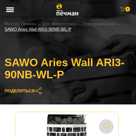
0
Мистер Печман
→
Для лёгкого пара
→
Электрокаменки
→
SAWO Aries Wall ARI3-90NB-WL-P
SAWO Aries Wall ARI3-
90NB-WL-P
ПОДЕЛИТЬСЯ