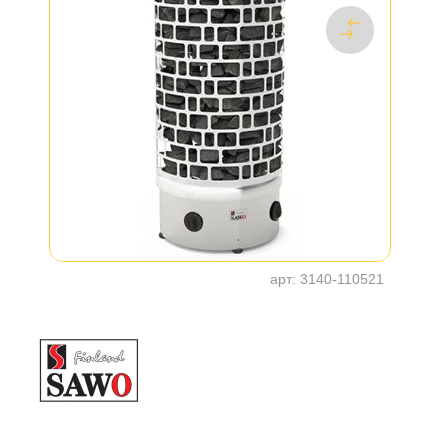
арт:
3140-110521