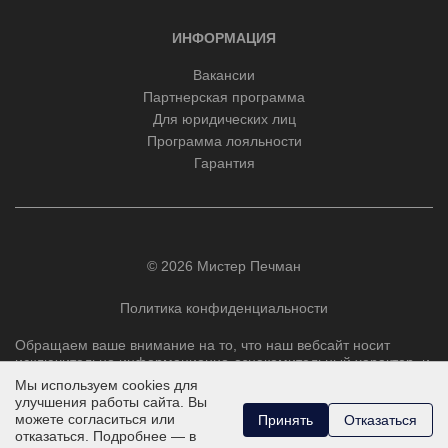
ИНФОРМАЦИЯ
Вакансии
Партнерская программа
Для юридических лиц
Программа лояльности
Гарантия
© 2026 Мистер Печман
Политика конфиденциальности
Обращаем ваше внимание на то, что наш вебсайт носит
исключительно информационно-ознакомительный характер, и
ни при каких условиях не является публичной офертой,
Мы используем cookies для
определяемой положениями Статьи 437 Гражданского
улучшения работы сайта. Вы
кодекса РФ.
можете согласиться или
Принять
Отказаться
отказаться. Подробнее — в