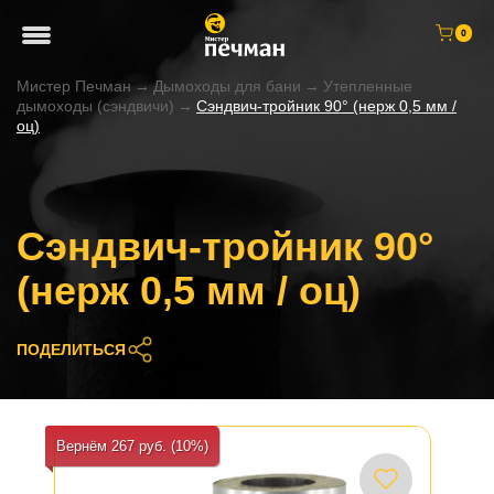
0
Мистер Печман
→
Дымоходы для бани
→
Утепленные
дымоходы (сэндвичи)
→
Сэндвич-тройник 90° (нерж 0,5 мм /
оц)
Сэндвич-тройник 90°
(нерж 0,5 мм / оц)
ПОДЕЛИТЬСЯ
Вернём 267 руб. (10%)