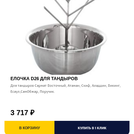
ЕЛОЧКА D26 ДЛЯ ТАНДЫРОВ
Для тандыров Сармат Восточный, Атаман, Скиф, Аладдин, Викинг,
Есаул,СамОбжар, Поручик.
3 717
₽
КУПИТЬ В 1 КЛИК
В КОРЗИНУ