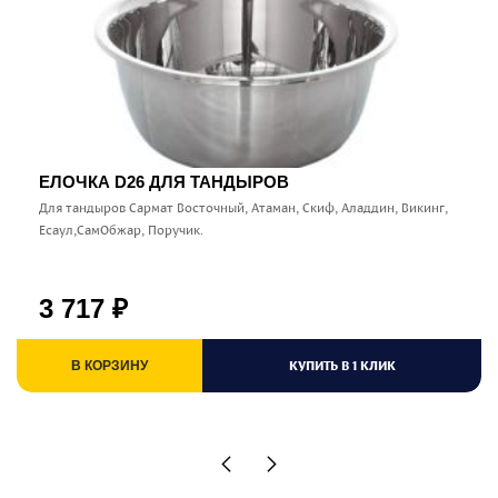
ЕЛОЧКА D26 ДЛЯ ТАНДЫРОВ
Для тандыров Сармат Восточный, Атаман, Скиф, Аладдин, Викинг,
Есаул,СамОбжар, Поручик.
3 717
₽
КУПИТЬ В 1 КЛИК
В КОРЗИНУ