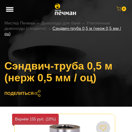
0
Мистер Печман
→
Дымоходы для бани
→
Утепленные
дымоходы (сэндвичи)
→
Сэндвич-труба 0,5 м (нерж 0,5 мм /
оц)
Сэндвич-труба 0,5 м
(нерж 0,5 мм / оц)
ПОДЕЛИТЬСЯ
Вернём 155 руб. (10%)