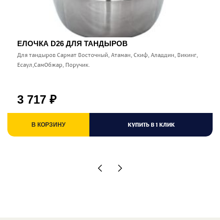
ЕЛОЧКА D26 ДЛЯ ТАНДЫРОВ
Для тандыров Сармат Восточный, Атаман, Скиф, Аладдин, Викинг,
Есаул,СамОбжар, Поручик.
3 717
₽
КУПИТЬ В 1 КЛИК
В КОРЗИНУ