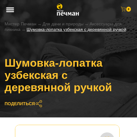
0
Мистер Печман
→
Для дачи и природы
→
Аксессуары для
пикника
→
Шумовка-лопатка узбекская с деревянной ручкой
Шумовка-лопатка
узбекская с
деревянной ручкой
ПОДЕЛИТЬСЯ