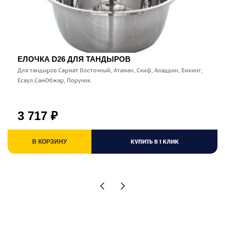
ЕЛОЧКА D26 ДЛЯ ТАНДЫРОВ
Для тандыров Сармат Восточный, Атаман, Скиф, Аладдин, Викинг,
Есаул,СамОбжар, Поручик.
3 717
₽
КУПИТЬ В 1 КЛИК
В КОРЗИНУ