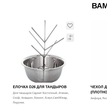
ВАМ
ЕЛОЧКА D26 ДЛЯ ТАНДЫРОВ
ЧЕХОЛ 
(ПЛОТНО
Для тандыров Сармат Восточный, Атаман,
Скиф, Аладдин, Викинг, Есаул,СамОбжар,
Амфора, Ро
Поручик.