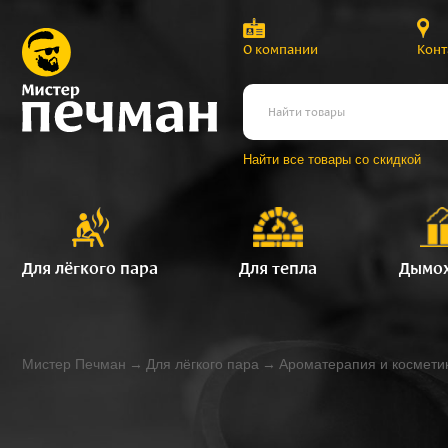
О компании
Конт
Найти все товары со скидкой
Для лёгкого пара
Для тепла
Дымо
Мистер Печман
→
Для лёгкого пара
→
Ароматерапия и космети