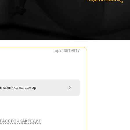
арт:
3519617
нтажника на замер
РАССРОЧКА
КРЕДИТ