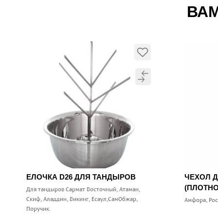
ВАМ
ЕЛОЧКА D26 ДЛЯ ТАНДЫРОВ
ЧЕХОЛ 
(ПЛОТНО
Для тандыров Сармат Восточный, Атаман,
Скиф, Аладдин, Викинг, Есаул,СамОбжар,
Амфора, Ро
Поручик.