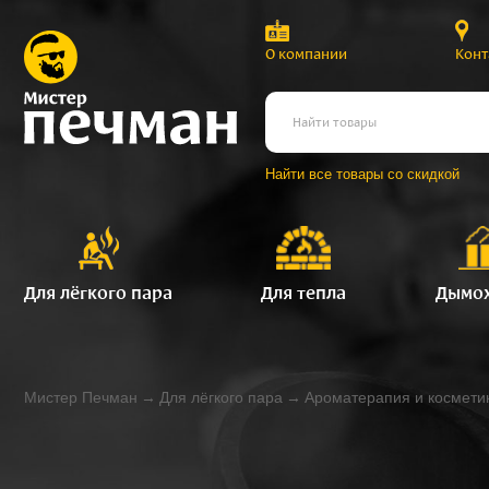
О компании
Конт
Найти все товары со скидкой
Для лёгкого пара
Для тепла
Дымо
Мистер Печман
→
Для лёгкого пара
→
Ароматерапия и космети