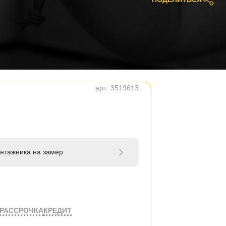
арт:
3519613
нтажника на замер
РАССРОЧКА
КРЕДИТ