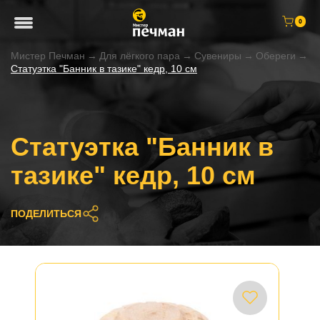
0
Мистер Печман
→
Для лёгкого пара
→
Сувениры
→
Обереги
→
Статуэтка "Банник в тазике" кедр, 10 см
Статуэтка "Банник в
тазике" кедр, 10 см
ПОДЕЛИТЬСЯ