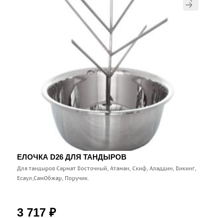
ЕЛОЧКА D26 ДЛЯ ТАНДЫРОВ
Для тандыров Сармат Восточный, Атаман, Скиф, Аладдин, Викинг,
Есаул,СамОбжар, Поручик.
3 717
₽