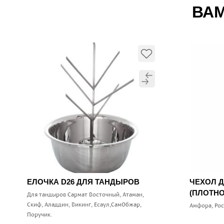
ВАМ
ЕЛОЧКА D26 ДЛЯ ТАНДЫРОВ
ЧЕХОЛ 
(ПЛОТНО
Для тандыров Сармат Восточный, Атаман,
Скиф, Аладдин, Викинг, Есаул,СамОбжар,
Амфора, Ро
Поручик.