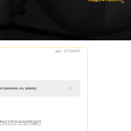
арт:
2716447
нтажника на замер
РАССРОЧКА
КРЕДИТ