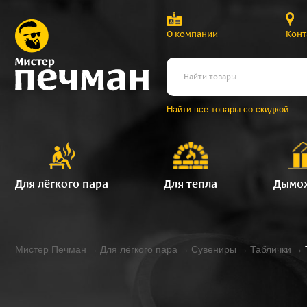
О компании
Конт
Найти все товары со скидкой
Для лёгкого пара
Для тепла
Дымо
Мистер Печман
→
Для лёгкого пара
→
Сувениры
→
Таблички
→