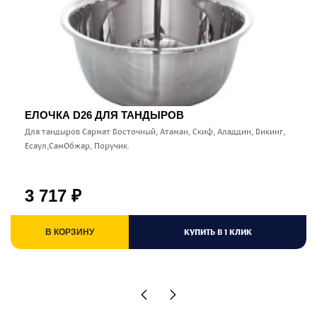
ЕЛОЧКА D26 ДЛЯ ТАНДЫРОВ
Для тандыров Сармат Восточный, Атаман, Скиф, Аладдин, Викинг,
Есаул,СамОбжар, Поручик.
3 717
₽
КУПИТЬ В 1 КЛИК
В КОРЗИНУ