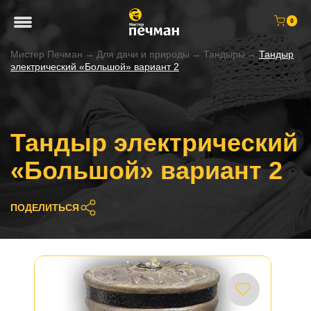
0
Мистер Печман
→
Для дачи и природы
→
Тандыры
→
Тандыр
электрический «Большой» вариант 2
Тандыр электрический
«Большой» вариант 2
ПОДЕЛИТЬСЯ