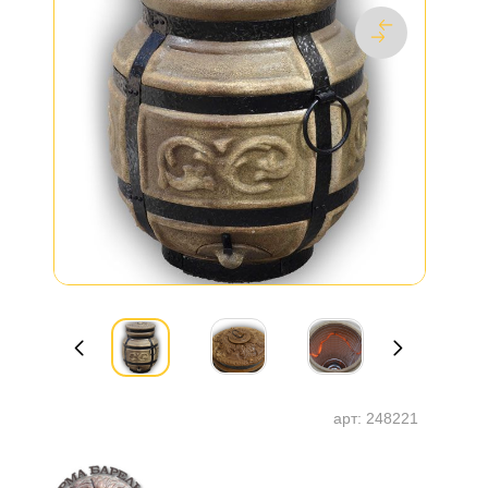
арт:
248221