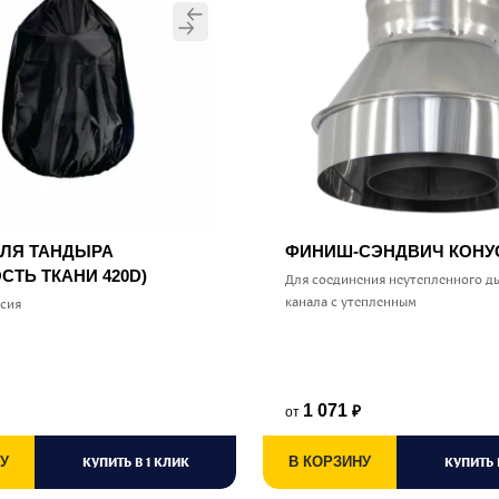
ДЛЯ ТАНДЫРА
ФИНИШ-СЭНДВИЧ КОН
СТЬ ТКАНИ 420D)
Для соединения неутепленного д
канала с утепленным
ссия
1 071
от
₽
У
КУПИТЬ В 1 КЛИК
В КОРЗИНУ
КУПИТЬ 