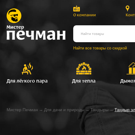
О компании
Конт
Найти все товары со скидкой
Для лёгкого пара
Для тепла
Дымо
Мистер Печман
→
Для дачи и природы
→
Тандыры
→
Тандыр эл