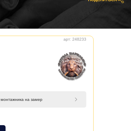
арт:
248233
 монтажника на замер