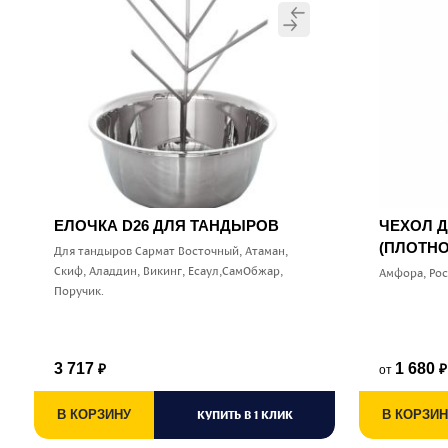
ЕЛОЧКА D26 ДЛЯ ТАНДЫРОВ
ЧЕХОЛ 
(ПЛОТНО
Для тандыров Сармат Восточный, Атаман,
Скиф, Аладдин, Викинг, Есаул,СамОбжар,
Амфора, Ро
Поручик.
3 717
1 680
от
₽
₽
В КОРЗИНУ
КУПИТЬ В 1 КЛИК
В КОРЗИН