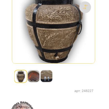
арт:
248227