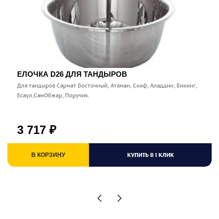
ЕЛОЧКА D26 ДЛЯ ТАНДЫРОВ
Для тандыров Сармат Восточный, Атаман, Скиф, Аладдин, Викинг,
Есаул,СамОбжар, Поручик.
3 717
₽
КУПИТЬ В 1 КЛИК
В КОРЗИНУ