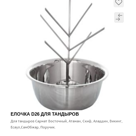
ЕЛОЧКА D26 ДЛЯ ТАНДЫРОВ
Для тандыров Сармат Восточный, Атаман, Скиф, Аладдин, Викинг,
Есаул,СамОбжар, Поручик.