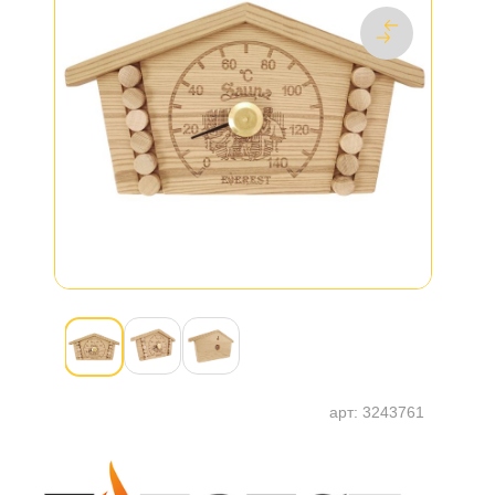
арт:
3243761