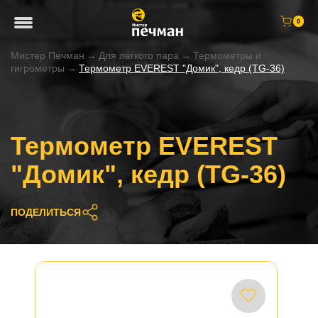
0
Мистер Печман
→
Для лёгкого пара
→
Термометры и
гигрометры
→
Термометр EVEREST "Домик", кедр (TG-36)
Термометр EVEREST
"Домик", кедр (TG-36)
ПОДЕЛИТЬСЯ