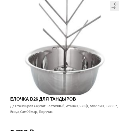
ЕЛОЧКА D26 ДЛЯ ТАНДЫРОВ
Для тандыров Сармат Восточный, Атаман, Скиф, Аладдин, Викинг,
Есаул,СамОбжар, Поручик.