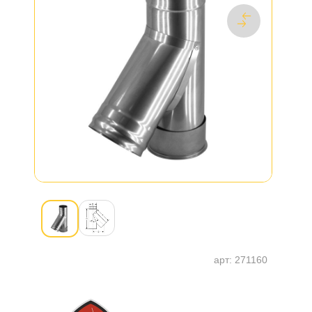
арт:
271160