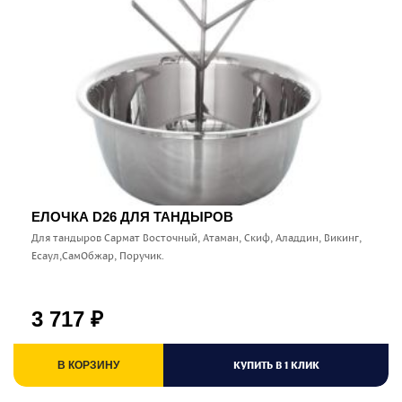
ЕЛОЧКА D26 ДЛЯ ТАНДЫРОВ
Для тандыров Сармат Восточный, Атаман, Скиф, Аладдин, Викинг,
Есаул,СамОбжар, Поручик.
3 717
₽
КУПИТЬ В 1 КЛИК
В КОРЗИНУ