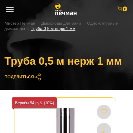
0
Мистер Печман
→
Дымоходы для бани
→
Одноконтурные
дымоходы
→
Труба 0,5 м нерж 1 мм
Труба 0,5 м нерж 1 мм
ПОДЕЛИТЬСЯ
Вернём 94 руб. (10%)