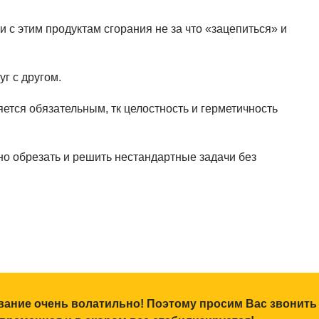
с этим продуктам сгорания не за что «зацепиться» и
г с другом.
тся обязательным, тк целостность и герметичность
но обрезать и решить нестандартные задачи без
ование очень волатильно! Поэтому просим Вас звонить