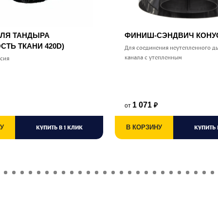
ДЛЯ ТАНДЫРА
ФИНИШ-СЭНДВИЧ КОН
СТЬ ТКАНИ 420D)
Для соединения неутепленного д
канала с утепленным
ссия
1 071
от
₽
У
КУПИТЬ В 1 КЛИК
В КОРЗИНУ
КУПИТЬ 