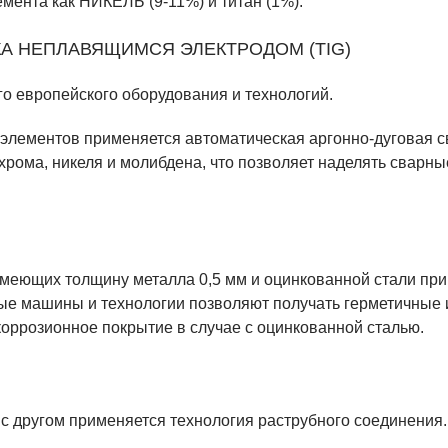
мента как НИКЕЛЬ (9-11%) и титан (1%).
А НЕПЛАВЯЩИМСЯ ЭЛЕКТРОДОМ (TIG)
о европейского оборудования и технологий.
лементов применяется автоматическая аргонно-дуговая св
ома, никеля и молибдена, что позволяет наделять сварн
меющих толщину металла 0,5 мм и оцинкованной стали пр
мые машины и технологии позволяют получать герметичные
икоррозионное покрытие в случае с оцинкованной сталью.
с другом применяется технология раструбного соединения