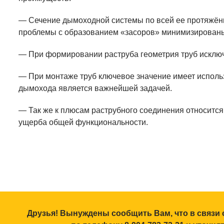
— Сечение дымоходной системы по всей ее протяжённо
проблемы с образованием «засоров» минимизирован
— При формировании раструба геометрия труб исключа
— При монтаже труб ключевое значение имеет использ
дымохода является важнейшей задачей.
— Так же к плюсам раструбного соединения относится
ущерба общей функциональности.
Друзья! Вынуждены сообщить Вам, что в связи 