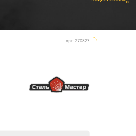
арт:
270827