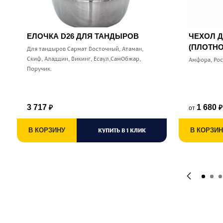
ЕЛОЧКА D26 ДЛЯ ТАНДЫРОВ
ЧЕХОЛ 
(ПЛОТНО
Для тандыров Сармат Восточный, Атаман,
Скиф, Аладдин, Викинг, Есаул,СамОбжар,
Амфора, Ро
Поручик.
3 717
1 680
от
₽
₽
В КОРЗИНУ
КУПИТЬ В 1 КЛИК
В КОРЗИН