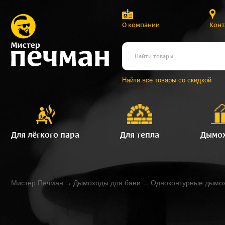
О компании
Конт
Найти все товары со скидкой
Для лёгкого пара
Для тепла
Дымо
Мистер Печман
→
Дымоходы для бани
→
Одноконтурные дымо