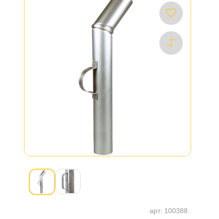
арт:
100388