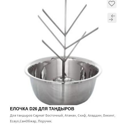
ЕЛОЧКА D26 ДЛЯ ТАНДЫРОВ
Для тандыров Сармат Восточный, Атаман, Скиф, Аладдин, Викинг,
Есаул,СамОбжар, Поручик.