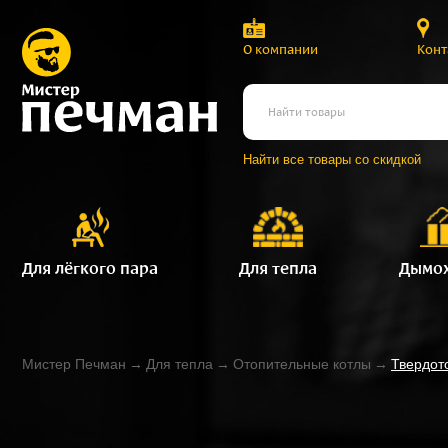
О компании
Конт
Найти все товары со скидкой
Для лёгкого пара
Для тепла
Дымо
Мистер Печман
→
Для тепла
→
Отопительные котлы
→
Твердот