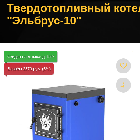
Твердотопливный коте
"Эльбрус-10"
Скидка на дымоход 15%
Вернём 2379 руб. (5%)