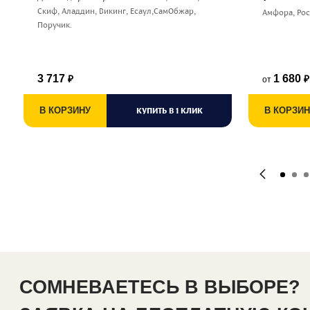
Скиф, Аладдин, Викинг, Есаул,СамОбжар,
Амфора, Ро
Поручик.
3 717
1 680
от
₽
₽
В КОРЗИНУ
КУПИТЬ В 1 КЛИК
В КОРЗИН
СОМНЕВАЕТЕСЬ В ВЫБОРЕ?