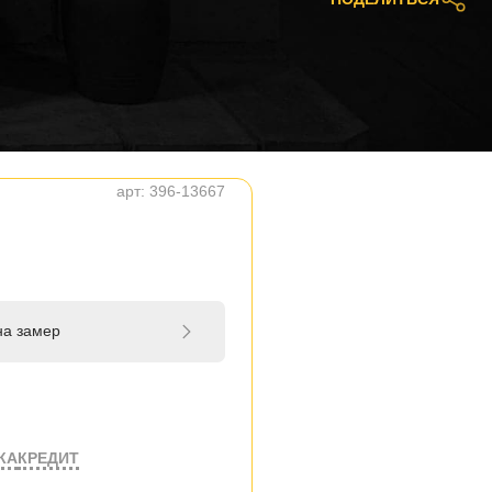
арт:
396-13667
на замер
КА
КРЕДИТ