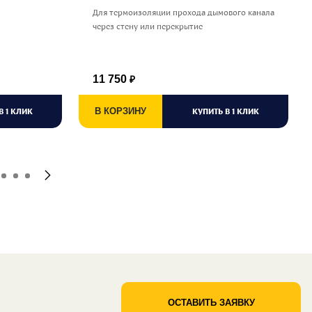
Для термоизоляции прохода дымового канала
через стену или перекрытие
11 750
₽
В 1 КЛИК
В КОРЗИНУ
КУПИТЬ В 1 КЛИК
ОСТАВИТЬ ЗАЯВКУ