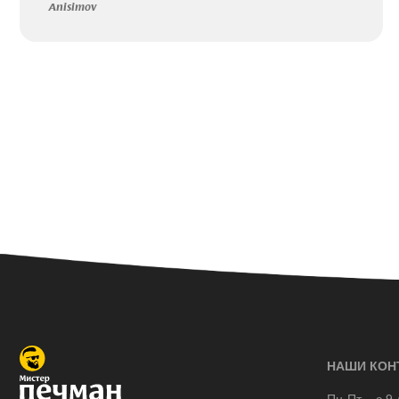
Anisimov
НАШИ КОН
Пн-Пт – с 9 