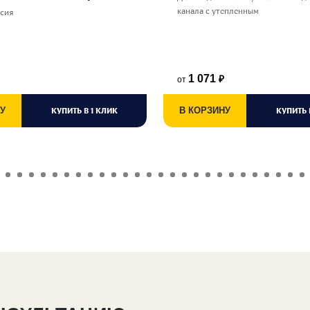
канала с утепленным
ссия
1 071
от
₽
У
КУПИТЬ В 1 КЛИК
В КОРЗИНУ
КУПИТЬ 