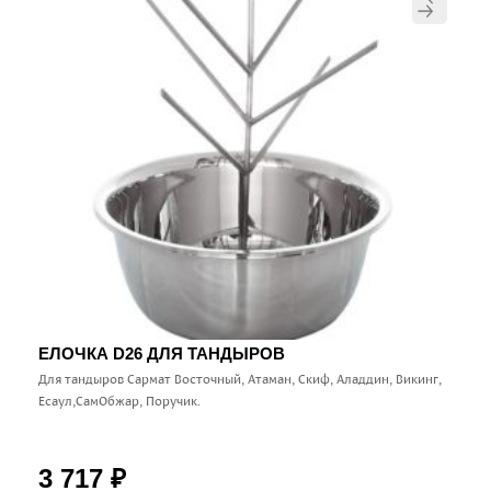
ЕЛОЧКА D26 ДЛЯ ТАНДЫРОВ
Для тандыров Сармат Восточный, Атаман, Скиф, Аладдин, Викинг,
Есаул,СамОбжар, Поручик.
3 717
₽