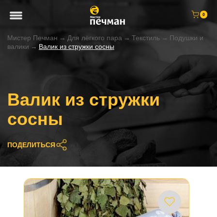
0
Мистер Печман
→
Для лёгкого пара
→
Текстиль
→
Подушки и
валики
→
Валик из стружки сосны
Валик из стружки
сосны
ПОДЕЛИТЬСЯ