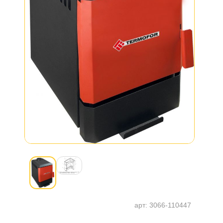
арт:
3066-110447