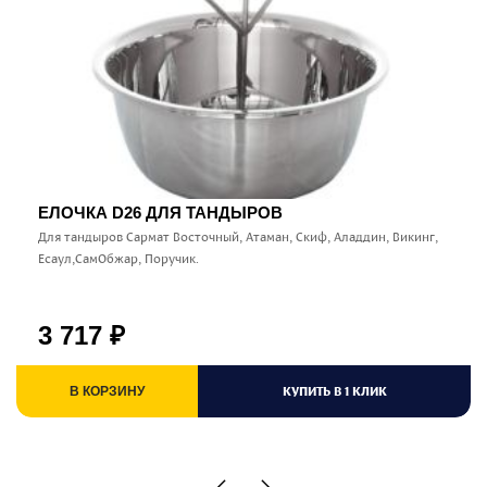
ЕЛОЧКА D26 ДЛЯ ТАНДЫРОВ
Для тандыров Сармат Восточный, Атаман, Скиф, Аладдин, Викинг,
Есаул,СамОбжар, Поручик.
3 717
₽
КУПИТЬ В 1 КЛИК
В КОРЗИНУ