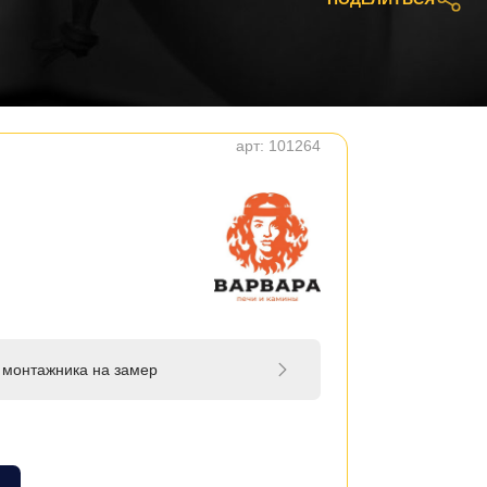
арт:
101264
 монтажника на замер