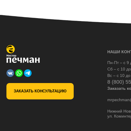
НАШИ КОН
Пн-Пт – с 9 
Сб – с 10 до
Вс – с 10 до
8 (800) 5
Заказать к
ЗАКАЗАТЬ КОНСУЛЬТАЦИЮ
mrpechman@
Нижний Нов
ул. Коминте