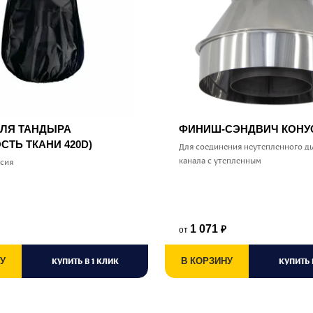
ДЛЯ ТАНДЫРА
ФИНИШ-СЭНДВИЧ КОН
СТЬ ТКАНИ 420D)
Для соединения неутепленного д
канала с утепленным
ссия
1 071
от
₽
У
КУПИТЬ В 1 КЛИК
В КОРЗИНУ
КУПИТЬ 