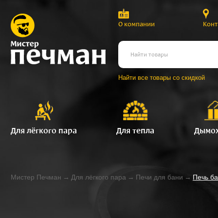
О компании
Конт
Найти все товары со скидкой
Для лёгкого пара
Для тепла
Дымо
Мистер Печман
→
Для лёгкого пара
→
Печи для бани
→
Печь б