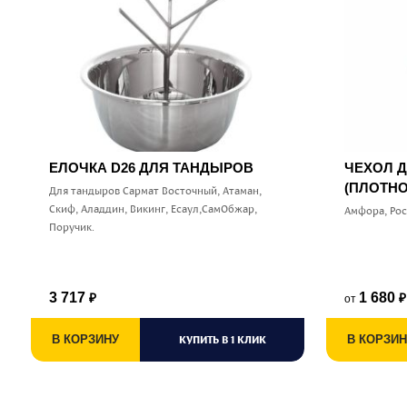
ЕЛОЧКА D26 ДЛЯ ТАНДЫРОВ
ЧЕХОЛ 
(ПЛОТНО
Для тандыров Сармат Восточный, Атаман,
Скиф, Аладдин, Викинг, Есаул,СамОбжар,
Амфора, Ро
Поручик.
3 717
1 680
от
₽
₽
В КОРЗИНУ
КУПИТЬ В 1 КЛИК
В КОРЗИН