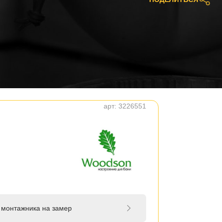
арт:
3226551
 монтажника на замер