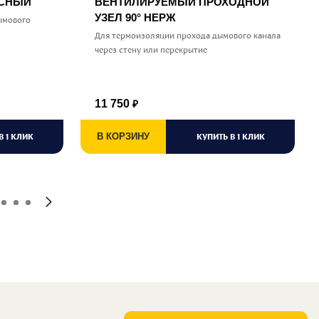
УСНЫЙ
ВЕНТИЛИРУЕМЫЙ ПРОХОДНОЙ
УЗЕЛ 90° НЕРЖ
ымового
Для термоизоляции прохода дымового канала
через стену или перекрытие
11 750
₽
В 1 КЛИК
В КОРЗИНУ
КУПИТЬ В 1 КЛИК