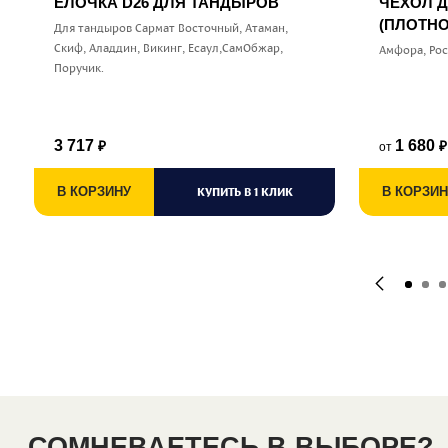
ЕЛОЧКА D26 ДЛЯ ТАНДЫРОВ
ЧЕХОЛ 
(ПЛОТНО
Для тандыров Сармат Восточный, Атаман,
Скиф, Аладдин, Викинг, Есаул,СамОбжар,
Амфора, Ро
Поручик.
3 717
1 680
от
₽
₽
В КОРЗИНУ
КУПИТЬ В 1 КЛИК
В КОРЗИН
СОМНЕВАЕТЕСЬ В ВЫБОРЕ?