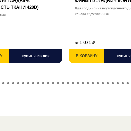
ДЛЯ ТАНДЫРА
ФИНИШ-СЭНДВИЧ КОН
СТЬ ТКАНИ 420D)
Для соединения неутепленного д
канала с утепленным
ссия
1 071
от
₽
У
КУПИТЬ В 1 КЛИК
В КОРЗИНУ
КУПИТЬ 