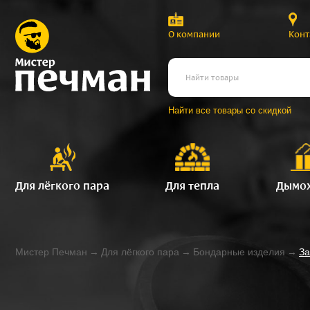
О компании
Конт
Найти все товары со скидкой
Для лёгкого пара
Для тепла
Дымо
Мистер Печман
→
Для лёгкого пара
→
Бондарные изделия
→
За