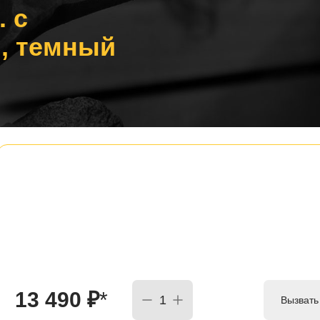
. с
, темный
13 490
₽
*
Вызвать