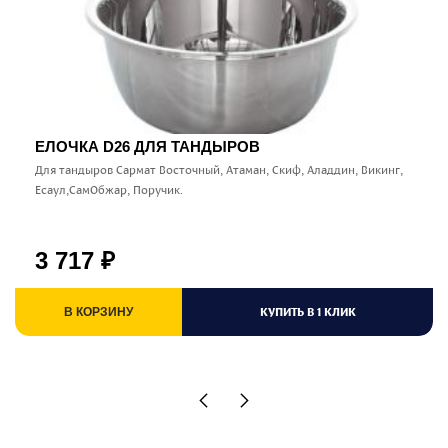
ЕЛОЧКА D26 ДЛЯ ТАНДЫРОВ
Для тандыров Сармат Восточный, Атаман, Скиф, Аладдин, Викинг,
Есаул,СамОбжар, Поручик.
3 717
₽
КУПИТЬ В 1 КЛИК
В КОРЗИНУ