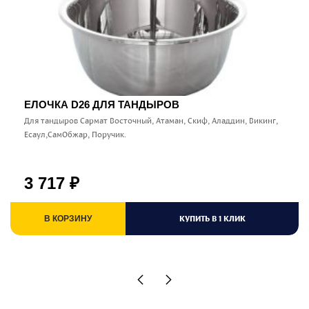
ЕЛОЧКА D26 ДЛЯ ТАНДЫРОВ
Для тандыров Сармат Восточный, Атаман, Скиф, Аладдин, Викинг,
Есаул,СамОбжар, Поручик.
3 717
₽
КУПИТЬ В 1 КЛИК
В КОРЗИНУ