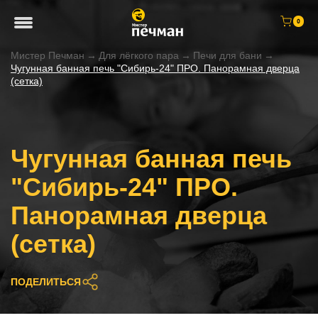
0
Мистер Печман
→
Для лёгкого пара
→
Печи для бани
→
Чугунная банная печь "Сибирь-24" ПРО. Панорамная дверца
(сетка)
Чугунная банная печь
"Сибирь-24" ПРО.
Панорамная дверца
(сетка)
ПОДЕЛИТЬСЯ