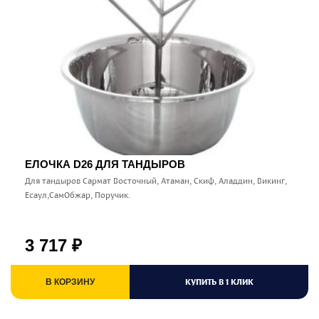
ЕЛОЧКА D26 ДЛЯ ТАНДЫРОВ
Для тандыров Сармат Восточный, Атаман, Скиф, Аладдин, Викинг,
Есаул,СамОбжар, Поручик.
3 717
₽
КУПИТЬ В 1 КЛИК
В КОРЗИНУ