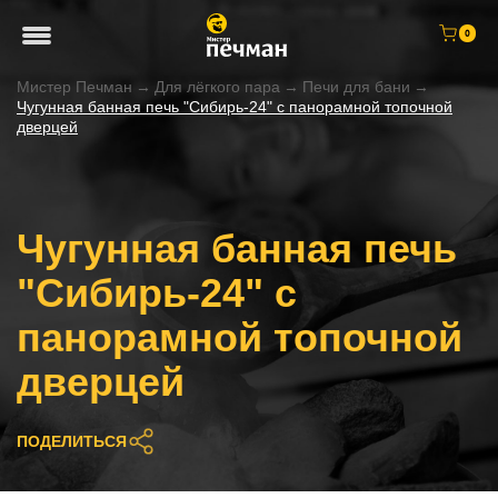
0
Мистер Печман
→
Для лёгкого пара
→
Печи для бани
→
Чугунная банная печь "Сибирь-24" с панорамной топочной
дверцей
Чугунная банная печь
"Сибирь-24" с
панорамной топочной
дверцей
ПОДЕЛИТЬСЯ