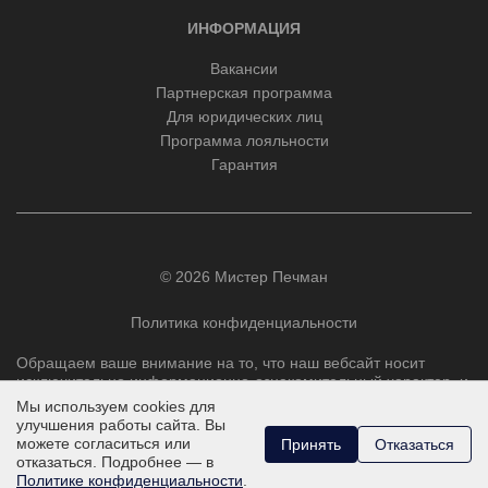
ИНФОРМАЦИЯ
Вакансии
Партнерская программа
Для юридических лиц
Программа лояльности
Гарантия
© 2026 Мистер Печман
Политика конфиденциальности
Обращаем ваше внимание на то, что наш вебсайт носит
исключительно информационно-ознакомительный характер, и
ни при каких условиях не является публичной офертой,
Мы используем cookies для
определяемой положениями Статьи 437 Гражданского
улучшения работы сайта. Вы
кодекса РФ.
можете согласиться или
Принять
Отказаться
отказаться. Подробнее — в
Политике конфиденциальности
.