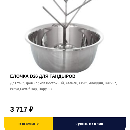
ЕЛОЧКА D26 ДЛЯ ТАНДЫРОВ
Для тандыров Сармат Восточный, Атаман, Скиф, Аладдин, Викинг,
Есаул,СамОбжар, Поручик.
3 717
₽
КУПИТЬ В 1 КЛИК
В КОРЗИНУ