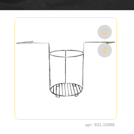
арт:
931-15886