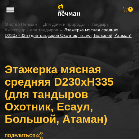
0
Мистер Печман
→
Для дачи и природы
→
Тандыры
→
Аксессуары для тандыров
→
Этажерка мясная средняя
D230xH335 (для тандыров Охотник, Есаул, Большой, Атаман)
Этажерка мясная
средняя D230xH335
(для тандыров
Охотник, Есаул,
Большой, Атаман)
ПОДЕЛИТЬСЯ