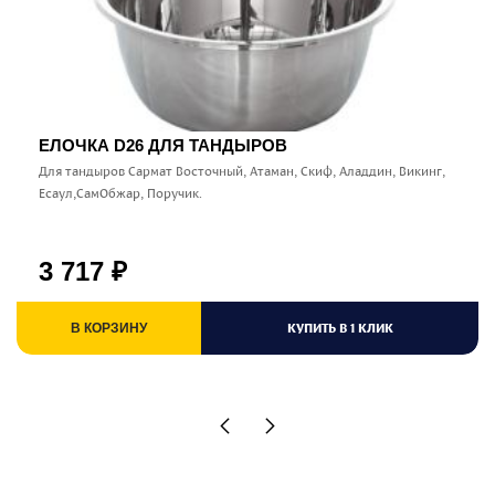
ЕЛОЧКА D26 ДЛЯ ТАНДЫРОВ
Для тандыров Сармат Восточный, Атаман, Скиф, Аладдин, Викинг,
Есаул,СамОбжар, Поручик.
3 717
₽
КУПИТЬ В 1 КЛИК
В КОРЗИНУ