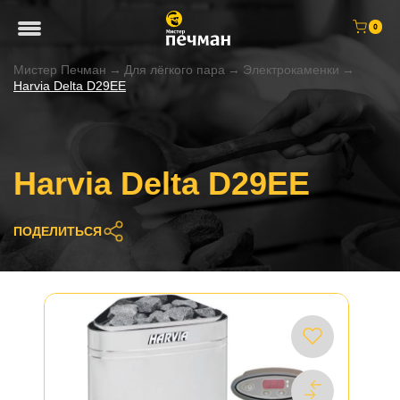
0
Мистер Печман
→
Для лёгкого пара
→
Электрокаменки
→
Harvia Delta D29EE
Harvia Delta D29EE
ПОДЕЛИТЬСЯ