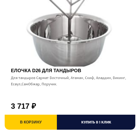
ЕЛОЧКА D26 ДЛЯ ТАНДЫРОВ
Для тандыров Сармат Восточный, Атаман, Скиф, Аладдин, Викинг,
Есаул,СамОбжар, Поручик.
3 717
₽
КУПИТЬ В 1 КЛИК
В КОРЗИНУ