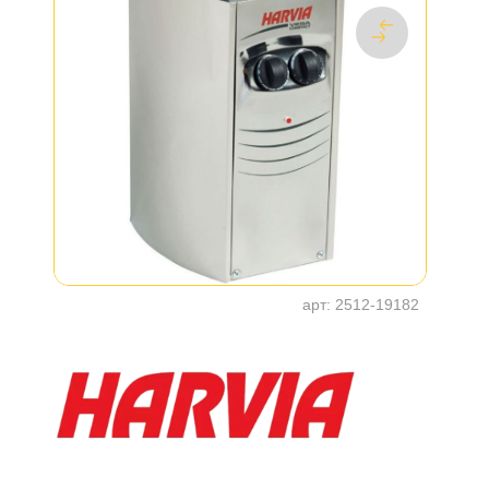
арт:
2512-19182