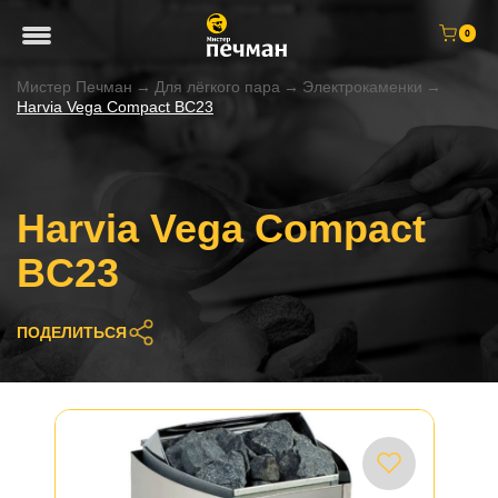
0
Мистер Печман
→
Для лёгкого пара
→
Электрокаменки
→
Harvia Vega Compact BC23
Harvia Vega Compact
BC23
ПОДЕЛИТЬСЯ