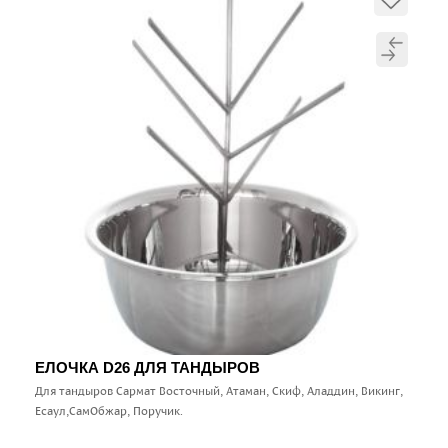
ЕЛОЧКА D26 ДЛЯ ТАНДЫРОВ
Для тандыров Сармат Восточный, Атаман, Скиф, Аладдин, Викинг,
Есаул,СамОбжар, Поручик.