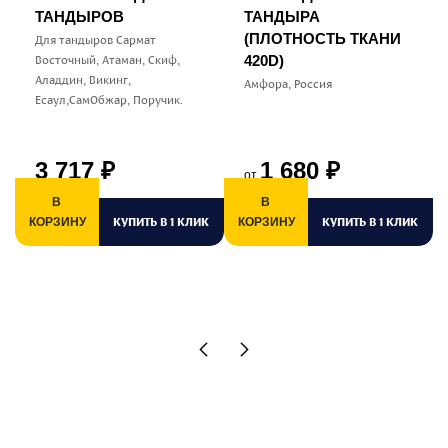
ТАНДЫРОВ
ТАНДЫРА
(ПЛОТНОСТЬ ТКАНИ
Для тандыров Сармат
Восточный, Атаман, Скиф,
420D)
Аладдин, Викинг,
Амфора, Россия
Есаул,СамОбжар, Поручик.
3 717
1 680
₽
₽
от
В
В
КУПИТЬ В 1 КЛИК
КУПИТЬ В 1 КЛИК
КОРЗИНУ
КОРЗИНУ
К