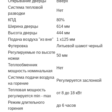
Открывание дверцы
Вверх
Система тепловой
Нет
разводки
КПД
80%
Ширина дверцы
614 мм
Высота дверцы
444 мм
Подача воздуха "из вне"
1 х125 мм
Футеровка
Литьевой шамот черный
Регулируемые по высоте
50 мм
ножки
Теплообменник
Нет
мощность номинальная
Система подачи воздуха
Регулируется заслонкой
на горение
Тепловая мощность
от 8 до 18 кВт
регулируется min - max
Режим длительного
до 6 часов
горения