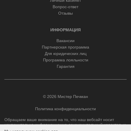
Личный кабинет
Вопрос-ответ
Отзывы
ИНФОРМАЦИЯ
Вакансии
Партнерская программа
Для юридических лиц
Программа лояльности
Гарантия
© 2026 Мистер Печман
Политика конфиденциальности
Обращаем ваше внимание на то, что наш вебсайт носит
исключительно информационно-ознакомительный характер, и
ни при каких условиях не является публичной офертой,