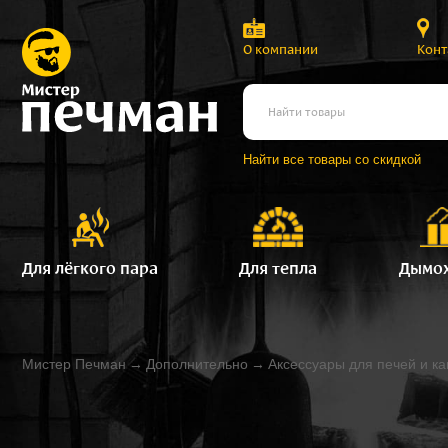
О компании
Конт
Найти все товары со скидкой
Для лёгкого пара
Для тепла
Дымо
Мистер Печман
→
Дополнительно
→
Аксессуары для печей и к