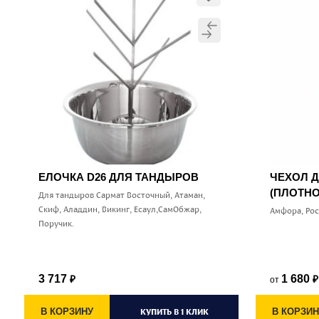
ЕЛОЧКА D26 ДЛЯ ТАНДЫРОВ
ЧЕХОЛ 
(ПЛОТНО
Для тандыров Сармат Восточный, Атаман,
Скиф, Аладдин, Викинг, Есаул,СамОбжар,
Амфора, Ро
Поручик.
3 717
1 680
от
₽
₽
В КОРЗИНУ
КУПИТЬ В 1 КЛИК
В КОРЗИН