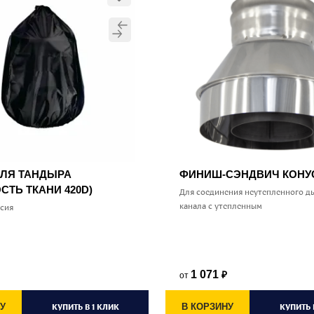
ДЛЯ ТАНДЫРА
ФИНИШ-СЭНДВИЧ КОН
СТЬ ТКАНИ 420D)
Для соединения неутепленного д
канала с утепленным
ссия
1 071
от
₽
У
КУПИТЬ В 1 КЛИК
В КОРЗИНУ
КУПИТЬ 