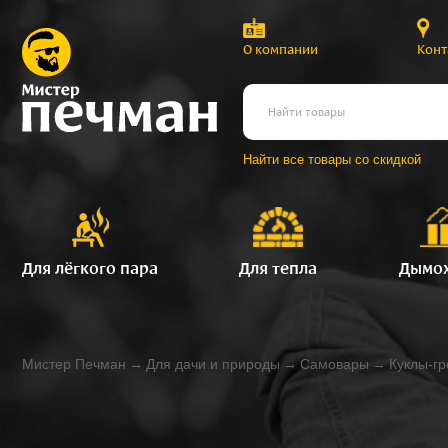
О компании
Конт
Найти все товары со скидкой
Для лёгкого пара
Для тепла
Дымо
Мистер Печман
→
Для дачи и природы
→
Самовары
→
Куклы-гр