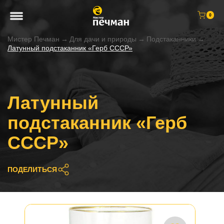
0
Мистер Печман
→
Для дачи и природы
→
Подстаканники
→
Латунный подстаканник «Герб СССР»
Латунный
подстаканник «Герб
СССР»
ПОДЕЛИТЬСЯ