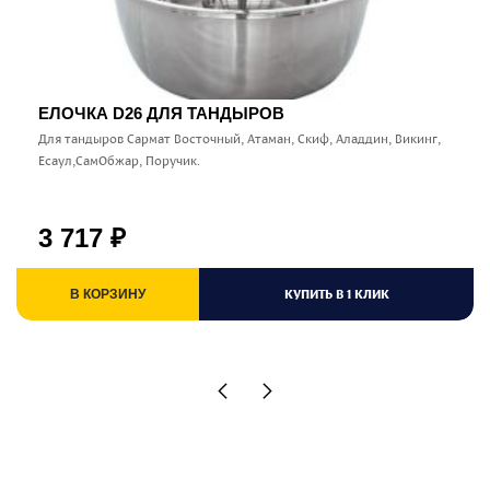
ЕЛОЧКА D26 ДЛЯ ТАНДЫРОВ
Для тандыров Сармат Восточный, Атаман, Скиф, Аладдин, Викинг,
Есаул,СамОбжар, Поручик.
3 717
₽
КУПИТЬ В 1 КЛИК
В КОРЗИНУ