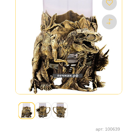
арт:
100639