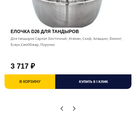
ЕЛОЧКА D26 ДЛЯ ТАНДЫРОВ
Для тандыров Сармат Восточный, Атаман, Скиф, Аладдин, Викинг,
Есаул,СамОбжар, Поручик.
3 717
₽
КУПИТЬ В 1 КЛИК
В КОРЗИНУ