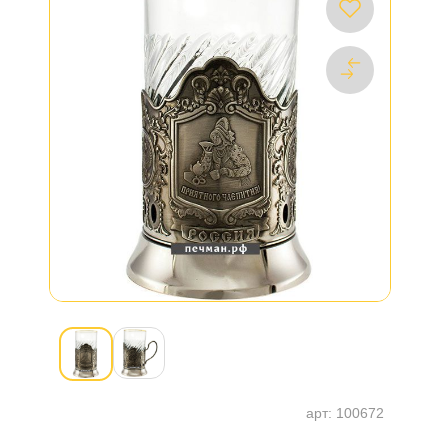
арт:
100672